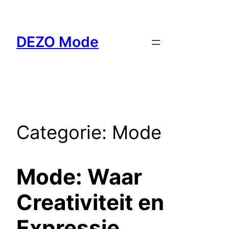
Ga
naar
de
DEZO Mode
inhoud
Categorie:
Mode
Mode: Waar
Creativiteit en
Expressie