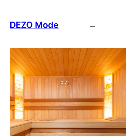
Ga
naar
de
DEZO Mode
inhoud