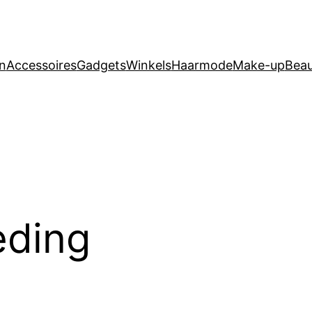
n
Accessoires
Gadgets
Winkels
Haarmode
Make-up
Beau
eding